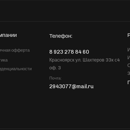
мпании
Телефон:
И
ичная офферта
8 923 278 84 60
Красноярск ул. Шахтеров 33к с4
тика
оф. 3
иденциальности
Почта:
2943077@mail.ru