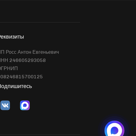
Реквизиты
П Росс Антон Евгеньевич
ИНН 246605293058
ОГРНИП
308246815700125
Подпишитесь