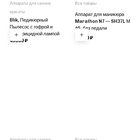
Аппараты для салона
Все товары
красоты
Аппарат для маникюра
Blik, Педикюрный
Marathon N7 — SH37L М
Пылесос с гофрой и
45, без педали
бактерицидной лампой
29900
₽
49900
₽
Аппараты для салона
Все товары