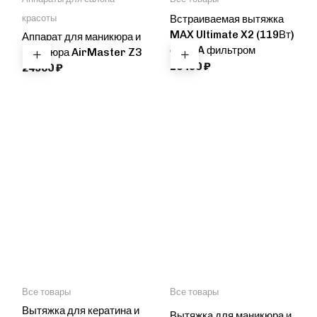
Встраиваемая вытяжка
красоты
MAX Ultimate X2 (119Вт)
Аппарат для маникюра и
с HEPA фильтром
педикюра AirMaster Z3
10490
₽
24900
₽
Все товары
Все товары
Вытяжка для кератина и
Вытяжка для маникюра и