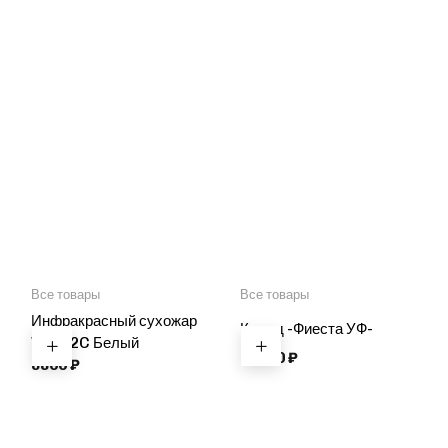
Все товары
Все товары
Инфракрасный сухожар
Комод -Фиеста УФ-
WX-12C Белый
18490
₽
8800
₽