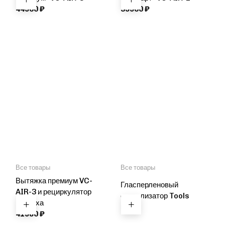
44900
₽
39900
₽
Все товары
Все товары
Вытяжка премиум VC-
Гласперленовый
AIR-3 и рециркулятор
стерилизатор Tools
воздуха
750
₽
41980
₽