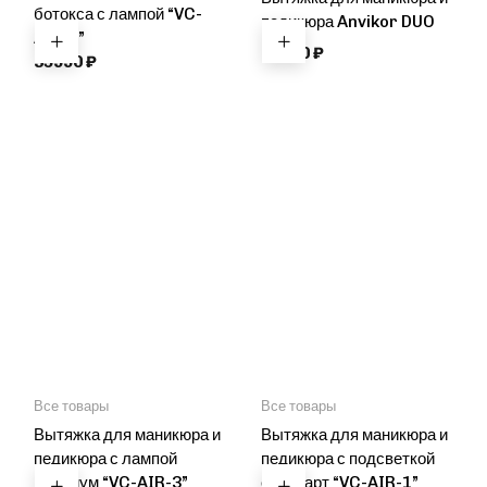
ботокса с лампой “VC-
педикюра Anvikor DUO
AIR-5”
49900
₽
35990
₽
Все товары
Все товары
Вытяжка для маникюра и
Вытяжка для маникюра и
педикюра с лампой
педикюра с подсветкой
премиум “VC-AIR-3”
стандарт “VC-AIR-1”