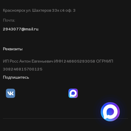
Красноярск ул. Шахтеров 33к с4 оф. 3
Почта:
2943077@mail.ru
Реквизиты
ИП Росс Антон Евгеньевич ИНН 246605293058 ОГРНИП
308246815700125
Подпишитесь