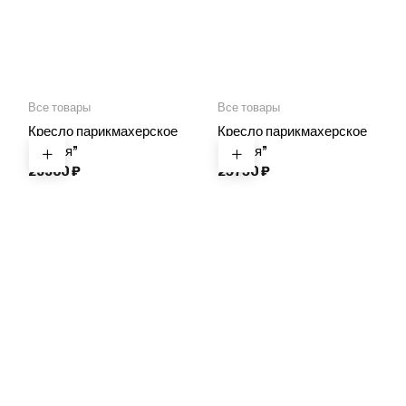
Все товары
Все товары
Кресло парикмахерское
Кресло парикмахерское
“Ладья”
“Ладья”
29900
₽
25750
₽