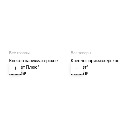
Все товары
Все товары
Кресло парикмахерское
Кресло парикмахерское
“Корнет Плюс”
“Корнет”
30990
₽
21945
₽