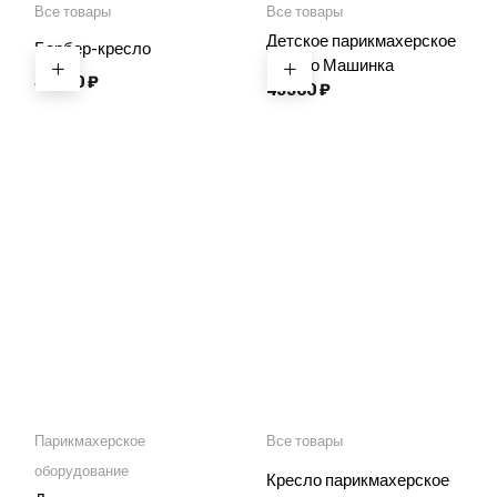
Все товары
Все товары
Детское парикмахерское
Барбер-кресло
кресло Машинка
59000
₽
49900
₽
Парикмахерское
Все товары
оборудование
Кресло парикмахерское