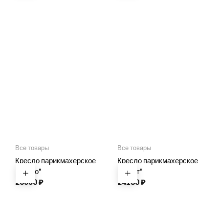
Все товары
Все товары
Кресло парикмахерское
Кресло парикмахерское
“Бруно”
“Карат”
20990
₽
24130
₽