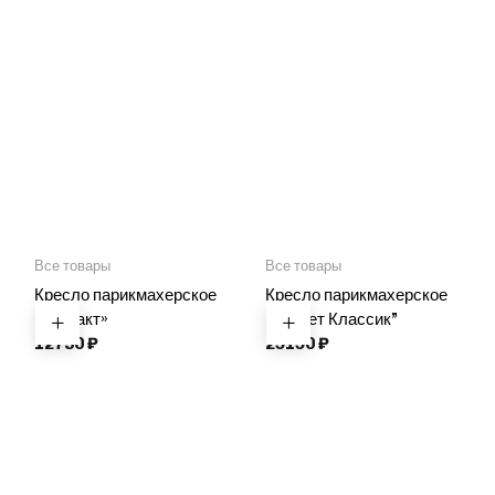
Все товары
Все товары
Кресло парикмахерское
Кресло парикмахерское
“Контакт»
“Корнет Классик”
12730
₽
25150
₽