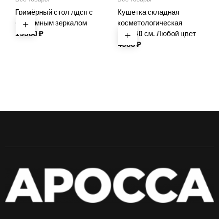
Гримёрный стол лдсп с
Кушетка складная
безрамным зеркалом
косметологическая
19900
₽
180*60 см. Любой цвет
4900
₽