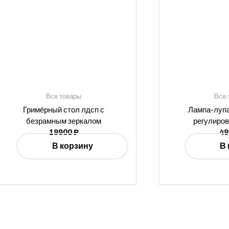
Все товары
Все 
Гримёрный стол лдсп с
Лампа-лупа
безрамным зеркалом
регулиров
19900
₽
4
В корзину
В 