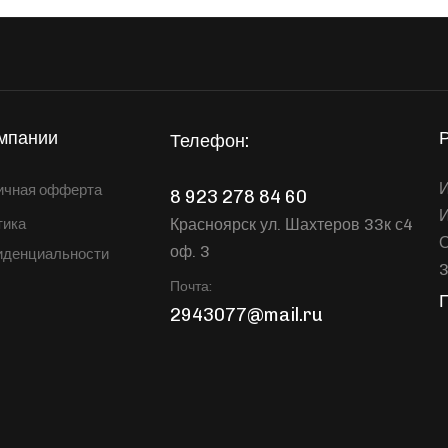
мпании
Телефон:
И
ичная офферта
8 923 278 84 60
Красноярск ул. Шахтеров 33к с4
тика
оф. 3
иденциальности
Почта:
2943077@mail.ru