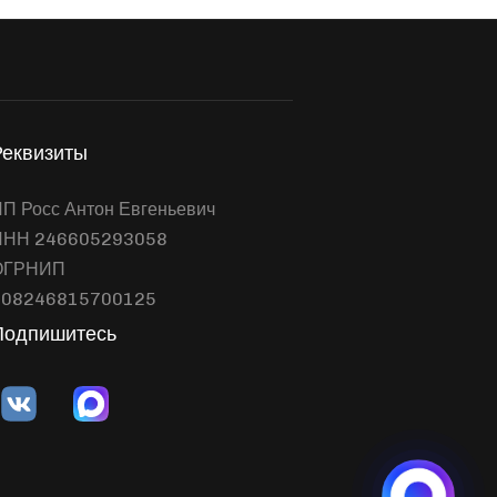
Реквизиты
П Росс Антон Евгеньевич
ИНН 246605293058
ОГРНИП
308246815700125
Подпишитесь