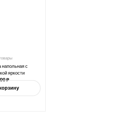
товары
 напольная с
кой яркости
900
₽
корзину