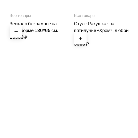
Все товары
Все товары
Зеркало безрамное на
Стул «Ракушка» на
платформе 180*65 см.
пятилучье «Хром», любой
16900
₽
цвет
5900
₽