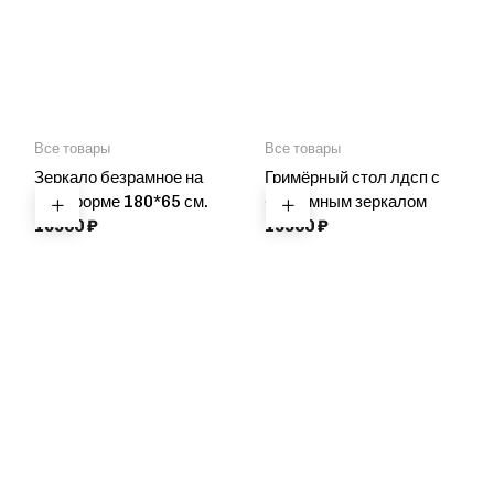
Все товары
Все товары
Зеркало безрамное на
Гримёрный стол лдсп с
платформе 180*65 см.
безрамным зеркалом
16900
₽
19900
₽