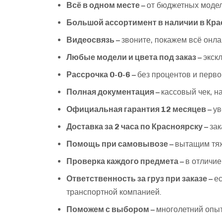
Всё в одном месте –
от бюджетных модел
Большой ассортимент в наличии в Кра
Видеосвязь –
звоните, покажем всё онла
Любые модели и цвета под заказ –
экск
Рассрочка 0-0-6 –
без процентов и перв
Полная документация –
кассовый чек, н
Официальная гарантия 12 месяцев –
ув
Доставка за 2 часа по Красноярску –
зак
Помощь при самовывозе –
вытащим тяж
Проверка каждого предмета –
в отличие
Ответственность за груз при заказе –
ес
транспортной компанией.
Поможем с выбором –
многолетний опыт