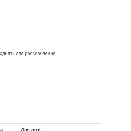
поднять для расслабления.
ты
Для кого