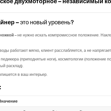
ское двухмоторное – независимый к
йнер –
это новый уровень?
ножкой –
не нужно искать компромиссное положение. Наклон
воды работают мягко, клиент расслабляется, а не напрягает
 педикюра (приподнятые ноги), косметологии (положение по
ый расклад).
впишется в ваш интерьер.
:
Значение