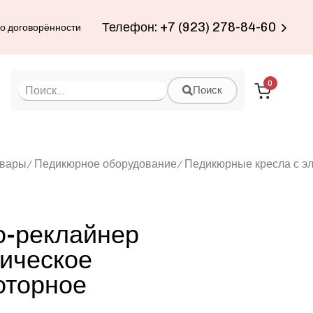
Телефон: +7 (923) 278-84-60
по договорённости
0
Поиск
овары
Педикюрное оборудование
Педикюрные кресла с э
о-реклайнер
рическое
оторное