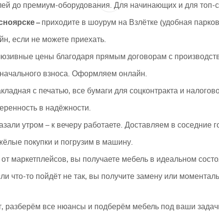
ей до премиум-оборудования. Для начинающих и для топ-с
сноярске –
приходите в шоурум на Взлётке (удобная парков
йн, если не можете приехать.
люзивные цены благодаря прямым договорам с производст
оначального взноса. Оформляем онлайн.
акладная с печатью, все бумаги для соцконтракта и налогово
еренность в надёжности.
азали утром – к вечеру работаете. Доставляем в соседние г
ёлые покупки и погрузим в машину.
 от маркетплейсов, вы получаете мебель в идеальном состо
ли что-то пойдёт не так, вы получите замену или моментал
, разберём все нюансы и подберём мебель под ваши задач