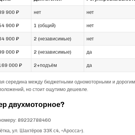
39 900 ₽
нет
нет
54 900 ₽
1 (общий)
нет
64 900 ₽
2 (независимые)
нет
99 000 ₽
2 (независимые)
да
169 000 ₽
2+подъём
да
отая середина между бюджетными одномоторными и дорогим
положений, но стоит ощутимо дешевле.
нер двухмоторное?
 номеру: 89232788460
тка, ул. Шахтёров 33К с4, «Аросса»).