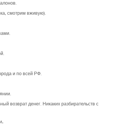
алонов.
ка, смотрим вживую).
вами.
й.
орода и по всей РФ.
янии.
ьный возврат денег. Никаких разбирательств с
и
.