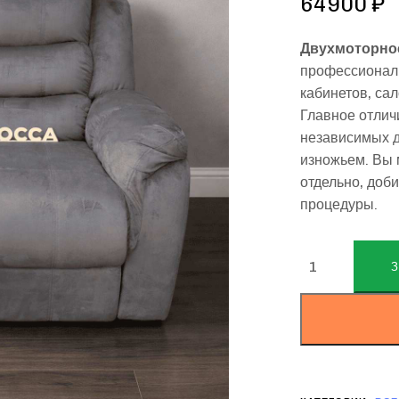
64900
₽
Двухмоторное
профессионал
кабинетов, са
Главное отлич
независимых д
изножьем. Вы 
отдельно, доб
процедуры.
ALTERNATIVE: