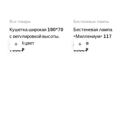
Все товары
Бестеневые лампы
Кушетка широкая 190*70
Бестеневая лампа
с регулировкой высоты.
«Миллениум» 117
Любой цвет
диодов
7900
₽
6900
₽