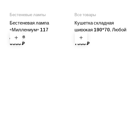
Бестеневые лампы
Все товары
Бестеневая лампа
Кушетка складная
«Миллениум» 117
широкая 190*70. Любой
диодов
цвет
6900
₽
7900
₽