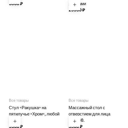
3900
₽
ящиками
29900
₽
Все товары
Все товары
Стул «Ракушка» на
Массажный стол с
пятилучье «Хром», любой
отверстием для лица
цвет
180*60.
5900
₽
5500
₽