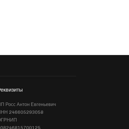
Реквизиты
П Росс Антон Евгеньевич
ИНН 246605293058
ОГРНИП
308246815700125