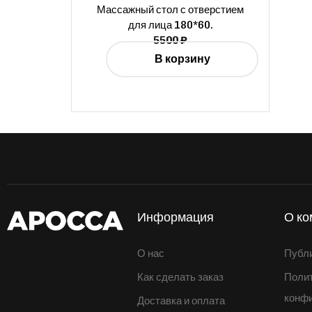
Массажный стол с отверстием
для лица 180*60.
5500
₽
В корзину
Информация
О ко
О нас
Публ
Как сделать заказ
Поли
конф
Доставка и оплата