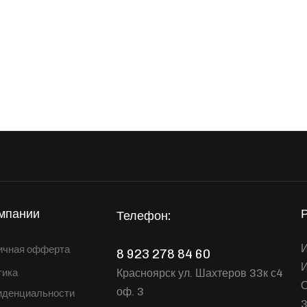
мпании
Телефон:
И
ичная офферта
8 923 278 84 60
Красноярск ул. Шахтеров 33к с4
тика
оф. 3
иденциальности