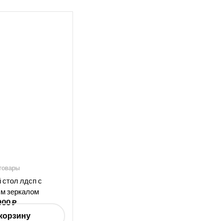
товары
 стол лдсп с
м зеркалом
900
₽
корзину