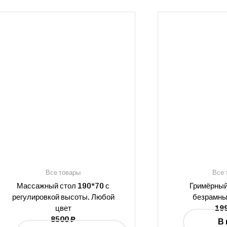
Все товары
Все 
Массажный стол 190*70 с
Гримёрный
регулировкой высоты. Любой
безрамны
цвет
19
8500
₽
В 