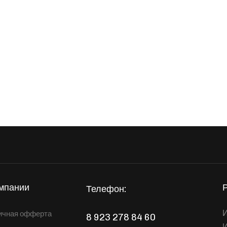
мпании
Телефон:
И
ичная офферта
8 923 278 84 60