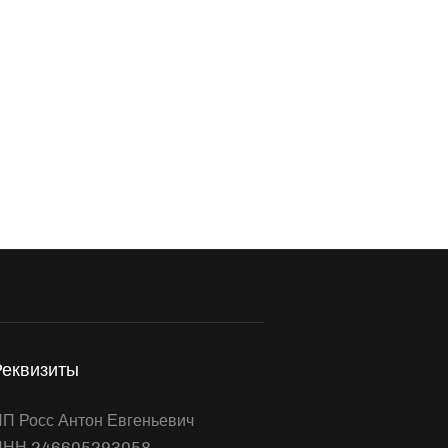
Реквизиты
П Росс Антон Евгеньевич
ИНН 246605293058