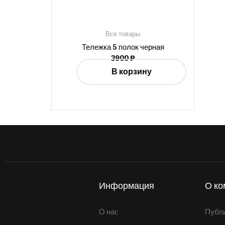
Все товары
Тележка 5 полок черная
3900
₽
В корзину
Информация
О ко
О нас
Публ