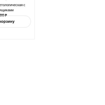
етологическая с
 ящиками
500
₽
корзину