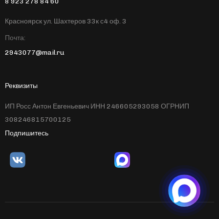
8 923 278 84 60
Красноярск ул. Шахтеров 33к с4 оф. 3
Почта:
2943077@mail.ru
Реквизиты
ИП Росс Антон Евгеньевич ИНН 246605293058 ОГРНИП
308246815700125
Подпишитесь