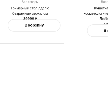
Все товары
Все 
Гримёрный стол лдсп с
Кушетка
безрамным зеркалом
косметологиче
19900
₽
Любо
4
В корзину
В 