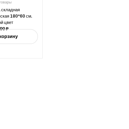
товары
 складная
ская 180*60 см.
й цвет
900
₽
корзину