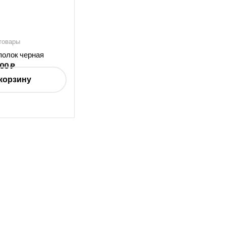
товары
полок черная
900
₽
корзину