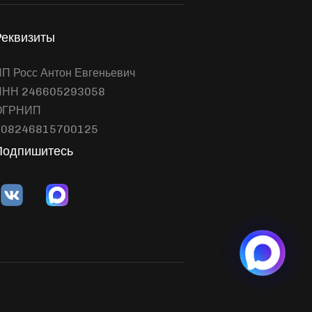
Реквизиты
П Росс Антон Евгеньевич
ИНН 246605293058
ОГРНИП
308246815700125
Подпишитесь