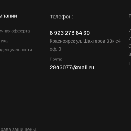
мпании
Телефон:
И
ичная офферта
8 923 278 84 60
Красноярск ул. Шахтеров 33к с4
тика
оф. 3
иденциальности
Почта:
2943077@mail.ru
права защищены.