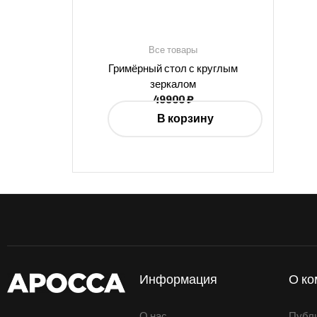
Все товары
Гримёрный стол с круглым
зеркалом
49900
₽
В корзину
Информация
О ко
О нас
Публ