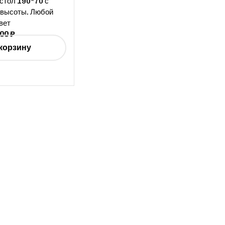
стол 190*70 с
 высоты. Любой
вет
500
₽
корзину