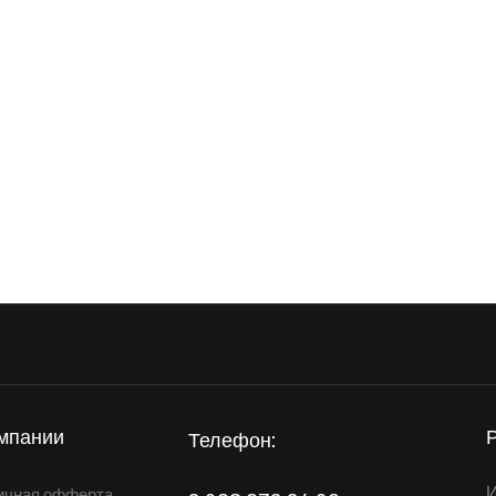
мпании
Телефон:
И
ичная офферта