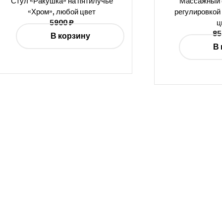
Стул «Ракушка» на пятилучье
Массажный 
«Хром», любой цвет
регулировкой
5900
₽
ц
8
В корзину
В 