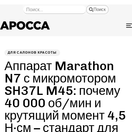
Поиск
Автор
Опубликовано
ОПУБЛИКОВАНО
на:
В:
ДЛЯ САЛОНОВ КРАСОТЫ
Аппарат Marathon
N7 с микромотором
SH37L M45: почему
40 000 об/мин и
крутящий момент 4,5
Н·см – стандарт для