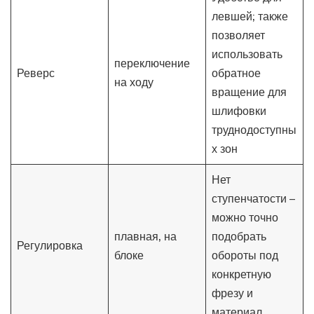
левшей; также
позволяет
использовать
переключение
Реверс
обратное
на ходу
вращение для
шлифовки
труднодоступны
х зон
Нет
ступенчатости –
можно точно
плавная, на
подобрать
Регулировка
блоке
обороты под
конкретную
фрезу и
материал