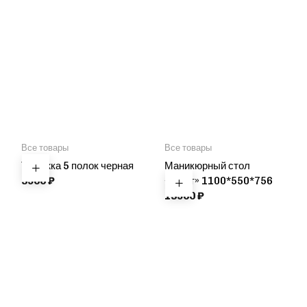
Все товары
Все товары
Тележка 5 полок черная
Маникюрный стол
3900
₽
«Лофт» 1100*550*756
13900
₽