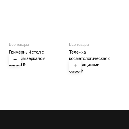
Все товары
Все товары
Гримёрный стол с
Тележка
круглым зеркалом
косметологическая с
49900
₽
тремя ящиками
6500
₽