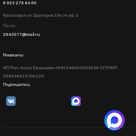
8 923 278 84 60
Красноярск ул. Шахтеров 33к с4 оф. 3
Почта:
2943077@mail.ru
Реквизиты
ИП Росс Антон Евгеньевич ИНН 246605293058 ОГРНИП
308246815700125
Подпишитесь