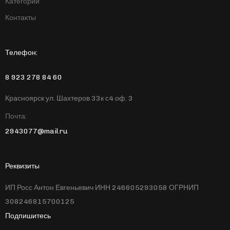
Категории
Контакты
Телефон:
8 923 278 84 60
Красноярск ул. Шахтеров 33к с4 оф. 3
Почта:
2943077@mail.ru
Реквизиты
ИП Росс Антон Евгеньевич ИНН 246605293058 ОГРНИП
308246815700125
Подпишитесь