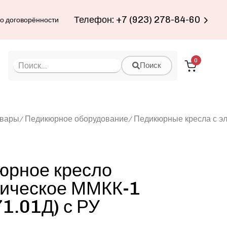
Телефон: +7 (923) 278-84-60
по договорённости
0
Поиск
овары
Педикюрное оборудование
Педикюрные кресла с э
юрное кресло
рическое ММКК-1
1.01Д) с РУ