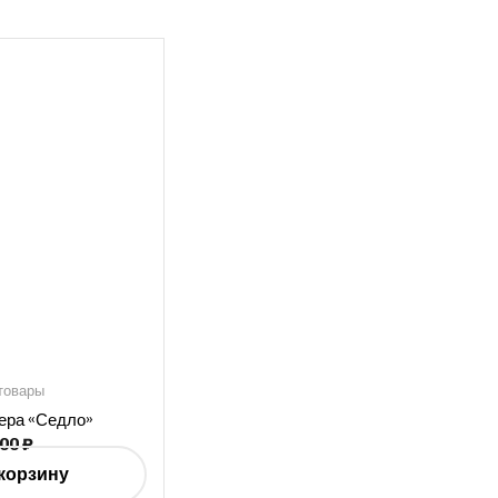
товары
ера «Седло»
900
₽
корзину