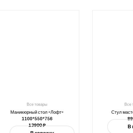
Все товары
Все 
Маникюрный стол «Лофт»
Стул маст
1100*550*756
8
13900
₽
В 