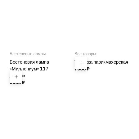
Бестеневые лампы
Все товары
Бестеневая лампа
Тележка парикмахерская
«Миллениум» 117
7900
₽
диодов
6900
₽