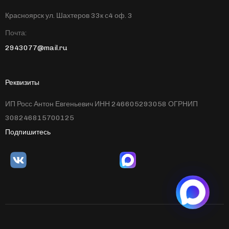
Красноярск ул. Шахтеров 33к с4 оф. 3
Почта:
2943077@mail.ru
Реквизиты
ИП Росс Антон Евгеньевич ИНН 246605293058 ОГРНИП
308246815700125
Подпишитесь