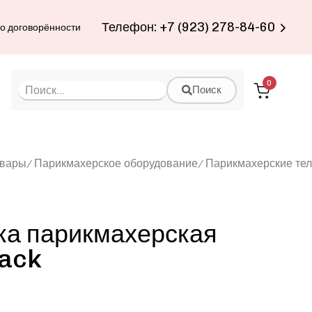
Телефон: +7 (923) 278-84-60
по договорённости
0
Поиск
овары
Парикмахерское оборудование
Парикмахерские те
ка парикмахерская
lack