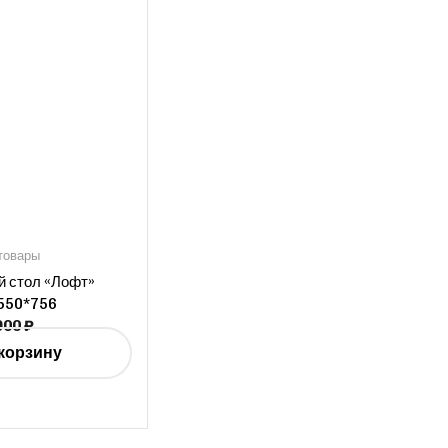
товары
 стол «Лофт»
550*756
900
₽
корзину