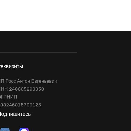
Реквизиты
П Росс Антон Евгеньевич
ИНН 246605293058
ОГРНИП
308246815700125
Подпишитесь