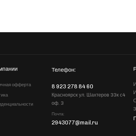
мпании
Телефон:
И
ичная офферта
8 923 278 84 60
Красноярск ул. Шахтеров 33к с4
тика
оф. 3
иденциальности
Почта:
2943077@mail.ru