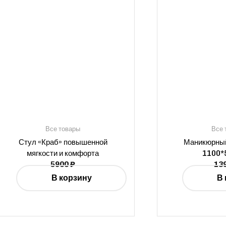
Все товары
Все 
Стул «Краб» повышенной
Маникюрный
мягкости и комфорта
1100*
5900
₽
13
В корзину
В 