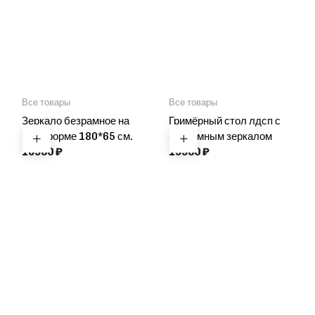
Все товары
Все товары
Зеркало безрамное на
Гримёрный стол лдсп с
платформе 180*65 см.
безрамным зеркалом
16900
₽
19900
₽