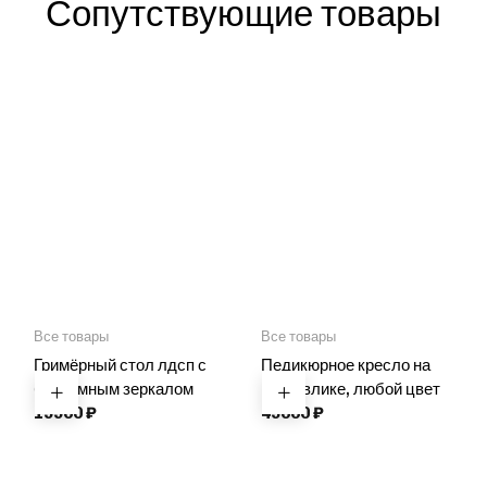
Сопутствующие товары
Все товары
Все товары
Гримёрный стол лдсп с
Педикюрное кресло на
безрамным зеркалом
гидравлике, любой цвет
19900
₽
49000
₽