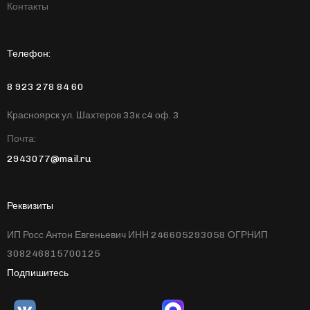
Контакты
Телефон:
8 923 278 84 60
Красноярск ул. Шахтеров 33к с4 оф. 3
Почта:
2943077@mail.ru
Реквизиты
ИП Росс Антон Евгеньевич ИНН 246605293058 ОГРНИП
308246815700125
Подпишитесь