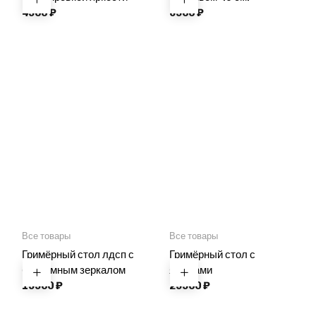
4900
₽
6900
₽
Все товары
Все товары
Гримёрный стол лдсп с
Гримёрный стол с
безрамным зеркалом
ящиками
19900
₽
29900
₽