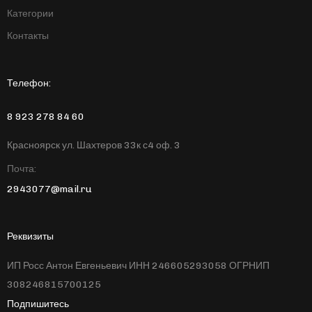
Категории
Контакты
Телефон:
8 923 278 84 60
Красноярск ул. Шахтеров 33к с4 оф. 3
Почта:
2943077@mail.ru
Реквизиты
ИП Росс Антон Евгеньевич ИНН 246605293058 ОГРНИП
308246815700125
Подпишитесь