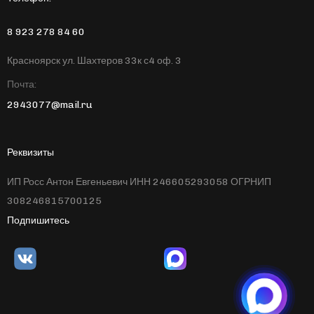
8 923 278 84 60
Красноярск ул. Шахтеров 33к с4 оф. 3
Почта:
2943077@mail.ru
Реквизиты
ИП Росс Антон Евгеньевич ИНН 246605293058 ОГРНИП
308246815700125
Подпишитесь