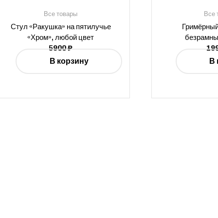
Все товары
Все 
Стул «Ракушка» на пятилучье
Гримёрный
«Хром», любой цвет
безрамны
5900
₽
19
В корзину
В 