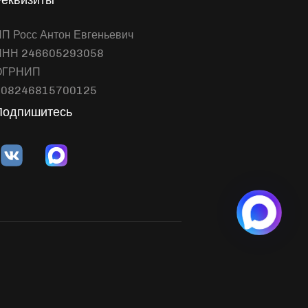
П Росс Антон Евгеньевич
ИНН 246605293058
ОГРНИП
308246815700125
Подпишитесь