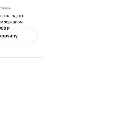
товары
 стол лдсп с
м зеркалом
900
₽
корзину