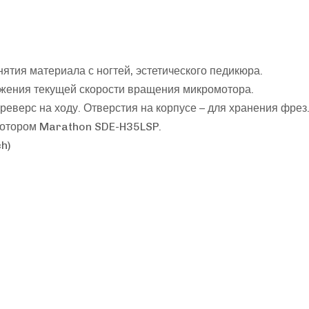
тия материала с ногтей, эстетического педикюра.
жения текущей скорости вращения микромотора.
еверс на ходу. Отверстия на корпусе – для хранения фрез
мотором Marathon SDE-H35LSP.
h)