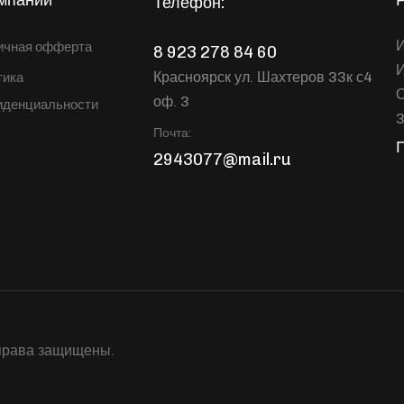
Телефон:
И
ичная офферта
8 923 278 84 60
Красноярск ул. Шахтеров 33к с4
тика
оф. 3
иденциальности
Почта:
2943077@mail.ru
права защищены.