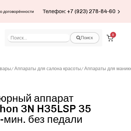
Телефон: +7 (923) 278-84-60
по договорённости
0
Поиск
овары
Аппараты для салона красоты
Аппараты для маник
юрный аппарат
hon 3N H35LSP 35
-мин. без педали