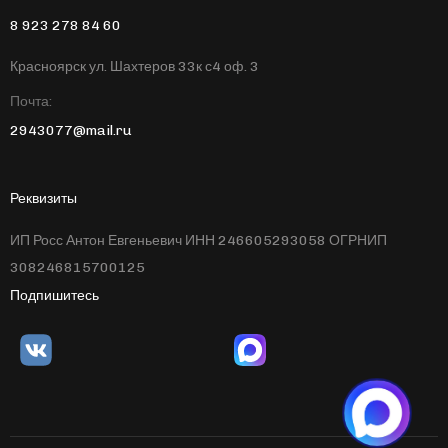
8 923 278 84 60
Красноярск ул. Шахтеров 33к с4 оф. 3
Почта:
2943077@mail.ru
Реквизиты
ИП Росс Антон Евгеньевич ИНН 246605293058 ОГРНИП
308246815700125
Подпишитесь